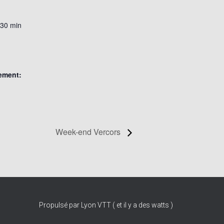
 30 min
ement:
Week-end Vercors
Propulsé par Lyon VTT ( et il y a des watts )