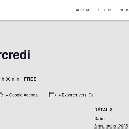
AGENDA
LE CLUB
NOUS
rcredi
 h 30 min
FREE
+ Google Agenda
+ Exporter vers iCal
DÉTAILS
Date:
3 septembre 2025