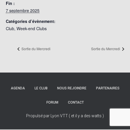
Fin :
7 septembre 2025
Catégories d’évènement:
Club
,
Week-end Clubs
Sortie du Mercredi
Sortie du Mercredi
AGENDA
LE CLUB
NOUS REJOINDRE
PARTENAIRES
FORUM
CONTACT
Propulsé par Lyon VTT ( et il y a des watts )