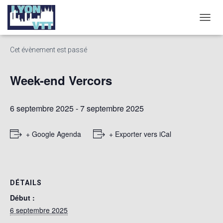
« Tous les Évènements
D
É
P
Cet évènement est passé
L
I
E
Week-end Vercors
R
L
A
6 septembre 2025
-
7 septembre 2025
N
A
V
+ Google Agenda
+ Exporter vers iCal
I
G
A
T
I
DÉTAILS
O
N
Début :
6 septembre 2025