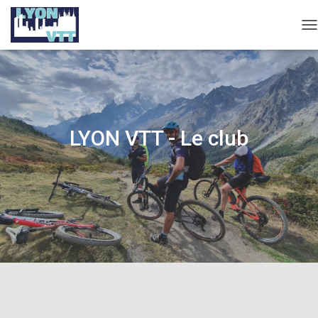
D
É
P
L
I
E
R
L
LYON VTT - Le club
A
N
A
V
I
G
A
T
I
O
N