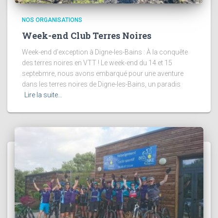
NOS ORGANISATIONS
Week-end Club Terres Noires
Week-end d’exception à Digne-les-Bains : À la conquête
des terres noires en VTT ! Le week-end du 14 et 15
septebmre, nous avons embarqué pour une aventure
dans les terres noires de Digne-les-Bains, un paradis
Lire la suite…