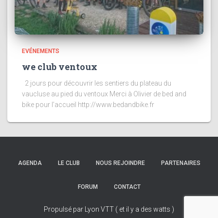
EVÉNEMENTS
we club ventoux
2 jours pour découvrir les sentiers du plateau du
vaucluse au pied du ventoux Merci à Olivier de bed and
bike pour l’accueil http://www.bedandbike.fr
AGENDA
LE CLUB
NOUS REJOINDRE
PARTENAIRES
FORUM
CONTACT
Propulsé par Lyon VTT ( et il y a des watts )