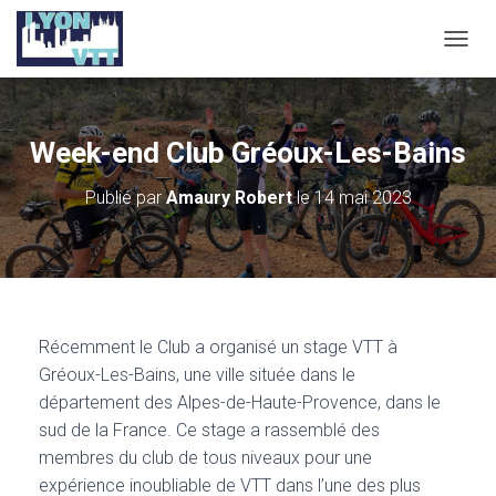
D
É
P
L
I
Week-end Club Gréoux-Les-Bains
E
R
Publié par
Amaury Robert
le
14 mai 2023
L
A
N
A
V
I
G
Récemment le Club a organisé un stage VTT à
A
T
Gréoux-Les-Bains, une ville située dans le
I
département des Alpes-de-Haute-Provence, dans le
O
sud de la France. Ce stage a rassemblé des
N
membres du club de tous niveaux pour une
expérience inoubliable de VTT dans l’une des plus