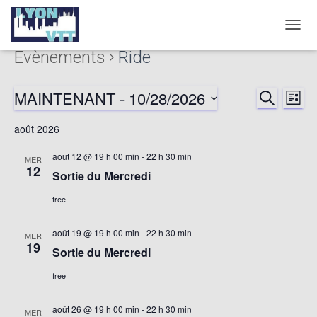
DÉPLI
LA
Évènements
Ride
NAVIG
MAINTENANT
 - 
10/28/2026
RECHERCHE
Nav
Reche
LISTE
Sélectionnez
de
août 2026
et
une
date.
vu
août 12 @ 19 h 00 min
-
22 h 30 min
MER
naviga
12
Sortie du Mercredi
év
de
free
vues
août 19 @ 19 h 00 min
-
22 h 30 min
MER
19
Sortie du Mercredi
Évène
free
août 26 @ 19 h 00 min
-
22 h 30 min
MER