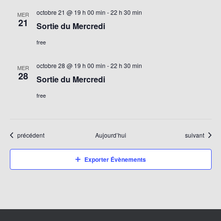
octobre 21 @ 19 h 00 min
-
22 h 30 min
MER
21
Sortie du Mercredi
free
octobre 28 @ 19 h 00 min
-
22 h 30 min
MER
28
Sortie du Mercredi
free
Évènements
Évènements
précédent
Aujourd’hui
suivant
Exporter Évènements