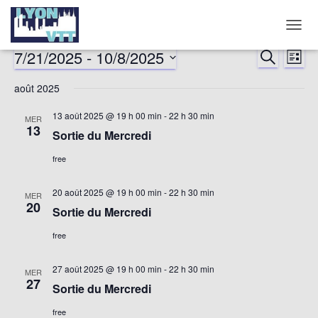
DÉPLI
LA
7/21/2025
 - 
10/8/2025
RECHERCHE
Nav
Reche
LISTE
NAVIG
Sélectionnez
de
août 2025
et
une
date.
vu
13 août 2025 @ 19 h 00 min
-
22 h 30 min
MER
naviga
13
Sortie du Mercredi
év
de
free
vues
20 août 2025 @ 19 h 00 min
-
22 h 30 min
MER
20
Sortie du Mercredi
Évène
free
27 août 2025 @ 19 h 00 min
-
22 h 30 min
MER
27
Sortie du Mercredi
free