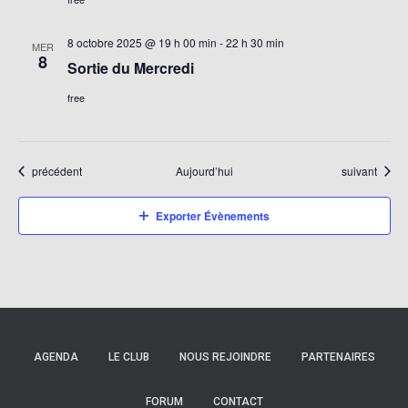
8 octobre 2025 @ 19 h 00 min
-
22 h 30 min
MER
8
Sortie du Mercredi
free
Évènements
Évènements
précédent
Aujourd’hui
suivant
Exporter Évènements
AGENDA
LE CLUB
NOUS REJOINDRE
PARTENAIRES
FORUM
CONTACT