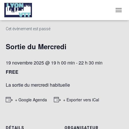
« Tous les Évènements
D
É
P
Cet évènement est passé
L
I
E
Sortie du Mercredi
R
L
A
19 novembre 2025 @ 19 h 00 min
-
22 h 30 min
N
A
FREE
V
I
La sortie du mercredi habituelle
G
A
T
+ Google Agenda
+ Exporter vers iCal
I
O
N
DÉTAILS
ORGANISATEUR