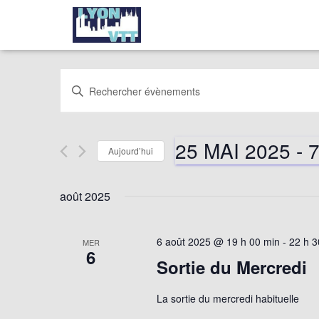
Recherche
Saisir
mot-
clé.
et
Rechercher
25 MAI 2025
 - 
Évènements
Aujourd’hui
par
navigation
Sélectionnez
mot-
une
août 2025
clé.
date.
de
6 août 2025 @ 19 h 00 min
-
22 h 3
MER
vues
6
Sortie du Mercredi
Évènements
La sortie du mercredi habituelle