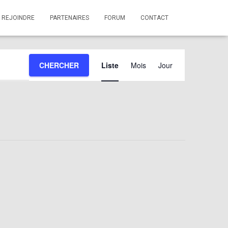
 REJOINDRE
PARTENAIRES
FORUM
CONTACT
Navigation
CHERCHER
Liste
Mois
Jour
de
vues
évènement