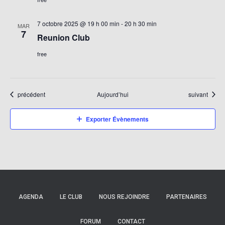
7 octobre 2025 @ 19 h 00 min
-
20 h 30 min
MAR
7
Reunion Club
free
Évènements
Évènements
précédent
Aujourd’hui
suivant
Exporter Évènements
AGENDA
LE CLUB
NOUS REJOINDRE
PARTENAIRES
FORUM
CONTACT