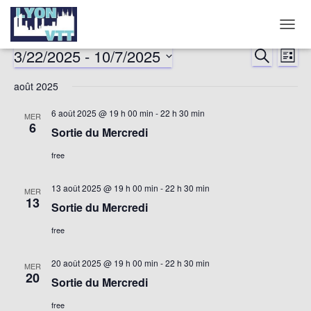
DÉPLI
LA
3/22/2025
 - 
10/7/2025
RECHERCHE
Nav
Reche
LISTE
NAVIG
Sélectionnez
de
août 2025
et
une
date.
vu
6 août 2025 @ 19 h 00 min
-
22 h 30 min
MER
naviga
6
Sortie du Mercredi
év
de
free
vues
13 août 2025 @ 19 h 00 min
-
22 h 30 min
MER
13
Sortie du Mercredi
Évène
free
20 août 2025 @ 19 h 00 min
-
22 h 30 min
MER
20
Sortie du Mercredi
free