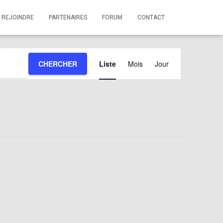
 REJOINDRE
PARTENAIRES
FORUM
CONTACT
Navigation
CHERCHER
Liste
Mois
Jour
de
vues
évènement