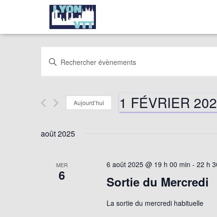
Recherche
Saisir
mot-
clé.
et
Rechercher
1 FÉVRIER 20
Évènements
Aujourd’hui
par
navigation
Sélectionnez
mot-
une
août 2025
clé.
date.
de
6 août 2025 @ 19 h 00 min
-
22 h 3
MER
vues
6
Sortie du Mercredi
Évènements
La sortie du mercredi habituelle