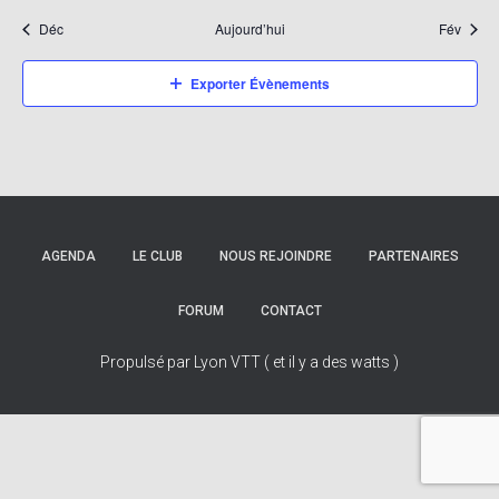
Déc
Aujourd’hui
Fév
Exporter Évènements
AGENDA
LE CLUB
NOUS REJOINDRE
PARTENAIRES
FORUM
CONTACT
Propulsé par Lyon VTT ( et il y a des watts )