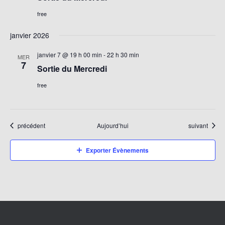
free
janvier 2026
janvier 7 @ 19 h 00 min
-
22 h 30 min
MER
7
Sortie du Mercredi
free
Évènements
Évènements
précédent
Aujourd’hui
suivant
Exporter Évènements