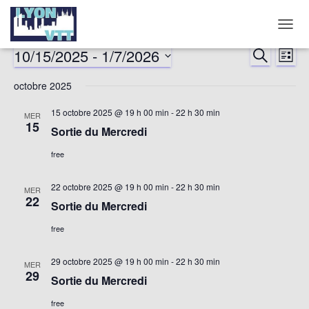
DÉPLI
LA
10/15/2025
 - 
1/7/2026
RECHERCHE
Nav
Reche
LISTE
NAVIG
Sélectionnez
de
octobre 2025
et
une
date.
vu
15 octobre 2025 @ 19 h 00 min
-
22 h 30 min
MER
naviga
15
Sortie du Mercredi
év
de
free
vues
22 octobre 2025 @ 19 h 00 min
-
22 h 30 min
MER
22
Sortie du Mercredi
Évène
free
29 octobre 2025 @ 19 h 00 min
-
22 h 30 min
MER
29
Sortie du Mercredi
free