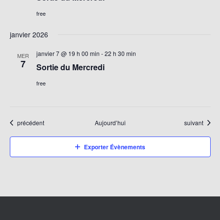
free
janvier 2026
janvier 7 @ 19 h 00 min
-
22 h 30 min
MER
7
Sortie du Mercredi
free
Évènements
Évènements
précédent
Aujourd’hui
suivant
Exporter Évènements