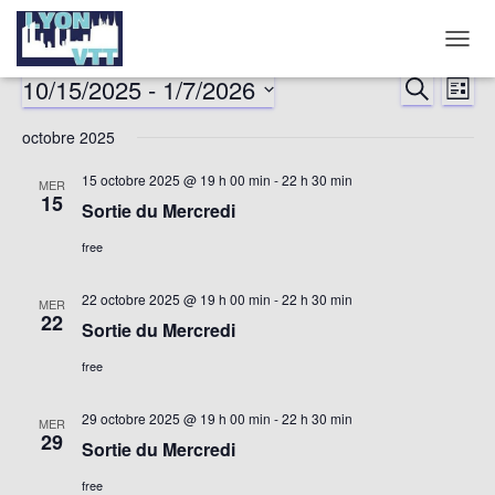
DÉPLI
LA
10/15/2025
 - 
1/7/2026
RECHERCHE
Nav
Reche
LISTE
NAVIG
Sélectionnez
de
octobre 2025
et
une
date.
vu
15 octobre 2025 @ 19 h 00 min
-
22 h 30 min
MER
naviga
15
Sortie du Mercredi
év
de
free
vues
22 octobre 2025 @ 19 h 00 min
-
22 h 30 min
MER
22
Sortie du Mercredi
Évène
free
29 octobre 2025 @ 19 h 00 min
-
22 h 30 min
MER
29
Sortie du Mercredi
free