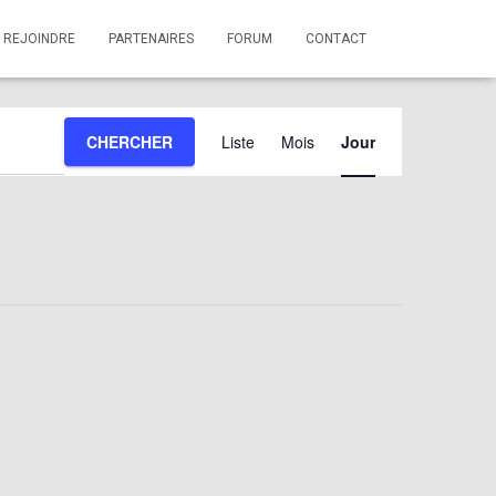
 REJOINDRE
PARTENAIRES
FORUM
CONTACT
Navigation
CHERCHER
Liste
Mois
Jour
de
vues
évènement