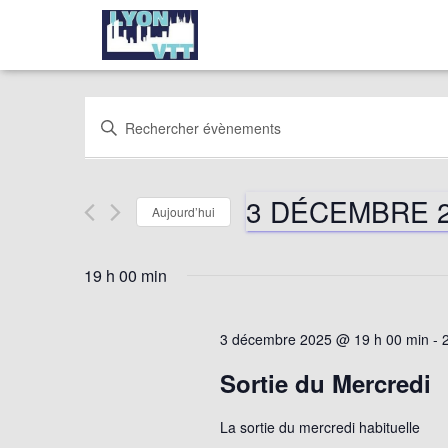
Recherche
Saisir
mot-
clé.
et
Rechercher
3 DÉCEMBRE 
Évènements
Aujourd’hui
par
navigation
Sélectionnez
mot-
une
19 h 00 min
clé.
date.
de
3 décembre 2025 @ 19 h 00 min
-
vues
Sortie du Mercredi
Évènements
La sortie du mercredi habituelle