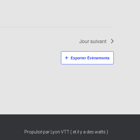
Jour suivant
Exporter Évènements
Propulsé par Lyon VTT ( et il y a des watts )