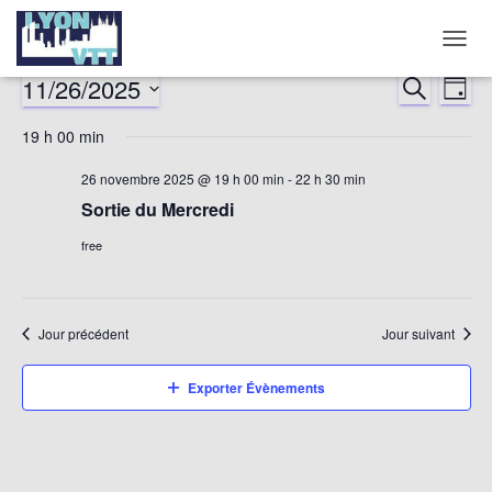
DÉPLI
LA
11/26/2025
RECHERCHE
Nav
Reche
JOUR
NAVIG
Sélectionnez
de
19 h 00 min
et
une
date.
vu
26 novembre 2025 @ 19 h 00 min
-
22 h 30 min
naviga
Sortie du Mercredi
év
de
free
vues
Jour précédent
Jour suivant
Évène
Exporter Évènements