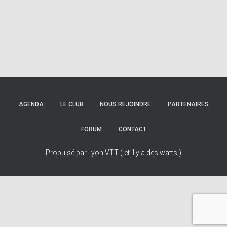
AGENDA
LE CLUB
NOUS REJOINDRE
PARTENAIRES
FORUM
CONTACT
Propulsé par Lyon VTT ( et il y a des watts )