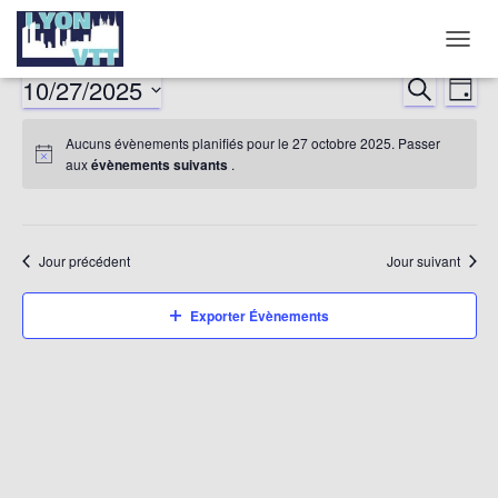
DÉPLI
LA
10/27/2025
RECHERCHE
Nav
Reche
JOUR
NAVIG
Sélectionnez
de
et
Aucuns évènements planifiés pour le 27 octobre 2025. Passer
une
aux
évènements suivants
.
date.
vu
naviga
év
de
Jour précédent
Jour suivant
vues
Exporter Évènements
Évène