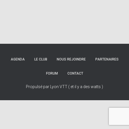
AGENDA
LE CLUB
NOUS REJOINDRE
PARTENAIRES
FORUM
CONTACT
Propulsé par Lyon VTT ( et il y a des watts )