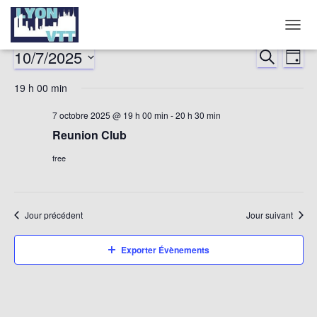
DÉPLI
LA
10/7/2025
RECHERCHE
Nav
Reche
JOUR
NAVIG
Sélectionnez
de
19 h 00 min
et
une
date.
vu
7 octobre 2025 @ 19 h 00 min
-
20 h 30 min
naviga
Reunion Club
év
de
free
vues
Jour précédent
Jour suivant
Évène
Exporter Évènements