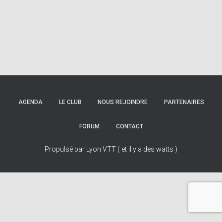
AGENDA
LE CLUB
NOUS REJOINDRE
PARTENAIRES
FORUM
CONTACT
Propulsé par Lyon VTT ( et il y a des watts )