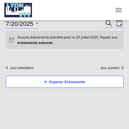
DÉPLI
LA
7/20/2025
RECHERCHE
Nav
Reche
JOUR
NAVIG
Sélectionnez
de
et
Aucuns évènements planifiés pour le 20 juillet 2025. Passer aux
une
évènements suivants
.
date.
vu
naviga
év
de
Jour précédent
Jour suivant
vues
Exporter Évènements
Évène