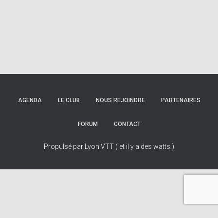
AGENDA
LE CLUB
NOUS REJOINDRE
PARTENAIRES
FORUM
CONTACT
Propulsé par Lyon VTT ( et il y a des watts )