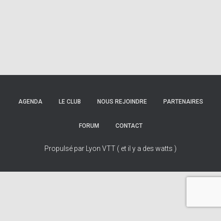
AGENDA
LE CLUB
NOUS REJOINDRE
PARTENAIRES
FORUM
CONTACT
Propulsé par Lyon VTT ( et il y a des watts )