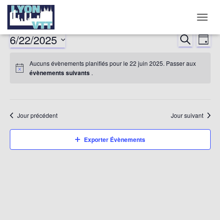
DÉPLI
LA
6/22/2025
RECHERCHE
Nav
Reche
JOUR
NAVIG
Sélectionnez
de
et
Aucuns évènements planifiés pour le 22 juin 2025. Passer aux
une
évènements suivants
.
date.
vu
naviga
év
de
Jour précédent
Jour suivant
vues
Exporter Évènements
Évène