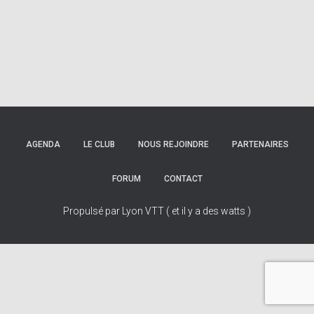
AGENDA
LE CLUB
NOUS REJOINDRE
PARTENAIRES
FORUM
CONTACT
Propulsé par Lyon VTT ( et il y a des watts )