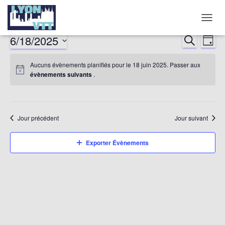
DÉPLI
LA
6/18/2025
RECHERCHE
Nav
Reche
JOUR
NAVIG
Sélectionnez
de
et
Aucuns évènements planifiés pour le 18 juin 2025. Passer aux
une
évènements suivants
.
date.
vu
naviga
év
de
Jour précédent
Jour suivant
vues
Exporter Évènements
Évène