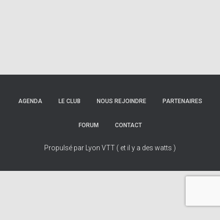
AGENDA
LE CLUB
NOUS REJOINDRE
PARTENAIRES
FORUM
CONTACT
Propulsé par Lyon VTT ( et il y a des watts )