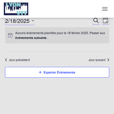
DÉPLI
LA
2/18/2025
RECHERCHE
Nav
Reche
JOUR
NAVIG
Sélectionnez
de
et
Aucuns évènements planifiés pour le 18 février 2025. Passer aux
une
évènements suivants
.
date.
vu
naviga
év
de
Jour précédent
Jour suivant
vues
Exporter Évènements
Évène