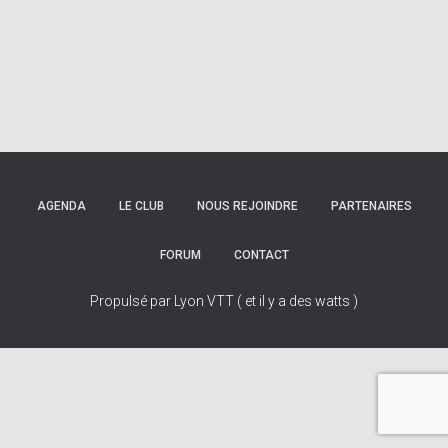
AGENDA
LE CLUB
NOUS REJOINDRE
PARTENAIRES
FORUM
CONTACT
Propulsé par Lyon VTT ( et il y a des watts )