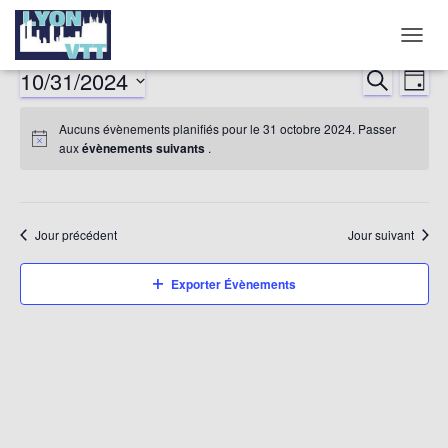
DÉPLI
LA
10/31/2024
RECHERCHE
Nav
Reche
JOUR
NAVIG
Sélectionnez
de
et
Aucuns évènements planifiés pour le 31 octobre 2024. Passer
une
aux
évènements suivants
.
date.
vu
naviga
év
de
Jour précédent
Jour suivant
vues
Exporter Évènements
Évène