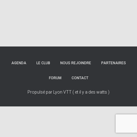
AGENDA
LE CLUB
NOUS REJOINDRE
PARTENAIRES
FORUM
CONTACT
Propulsé par Lyon VTT ( et il y a des watts )