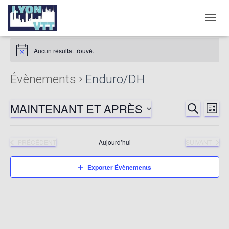
DÉPLI
LA
NAVIG
Aucun résultat trouvé.
Évènements
Enduro/DH
MAINTENANT ET APRÈS
RECHERCHE
Nav
Reche
LISTE
Sélectionnez
de
et
une
ÉVÈNEMENTS
ÉVÈNEMENTS
PRÉCÉDENT
Aujourd’hui
SUIVANT
date.
vu
naviga
év
Exporter Évènements
de
vues
Évène