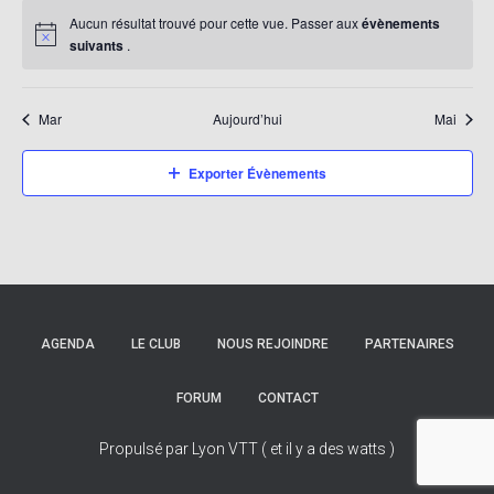
Aucun résultat trouvé pour cette vue. Passer aux
évènements
suivants
.
Mar
Aujourd’hui
Mai
Exporter Évènements
AGENDA
LE CLUB
NOUS REJOINDRE
PARTENAIRES
FORUM
CONTACT
Propulsé par Lyon VTT ( et il y a des watts )