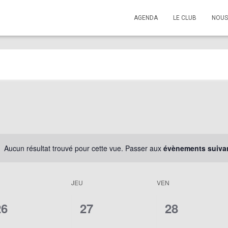
AGENDA
LE CLUB
NOUS
Aucun résultat trouvé pour cette vue. Passer aux
évènements suiva
JEU
VEN
0
0
0
26
27
28
évènement,
évènement,
évènement