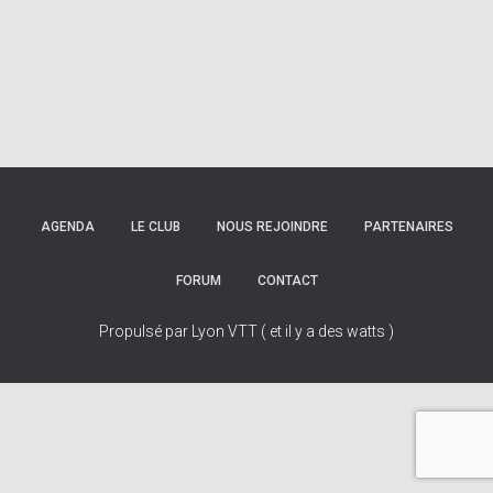
AGENDA
LE CLUB
NOUS REJOINDRE
PARTENAIRES
FORUM
CONTACT
Propulsé par Lyon VTT ( et il y a des watts )