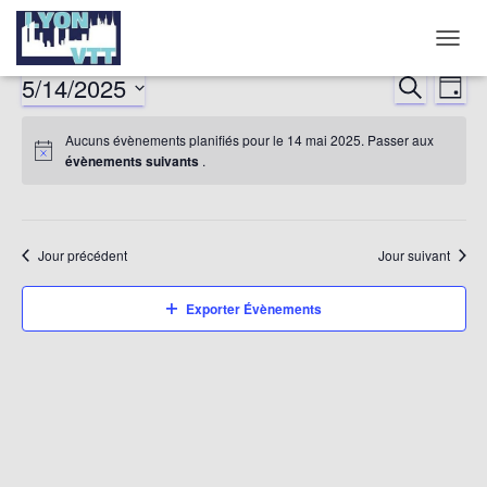
DÉPLI
LA
5/14/2025
RECHERCHE
Nav
Reche
JOUR
NAVIG
Sélectionnez
de
et
Aucuns évènements planifiés pour le 14 mai 2025. Passer aux
une
évènements suivants
.
date.
vu
naviga
év
de
Jour précédent
Jour suivant
vues
Exporter Évènements
Évène