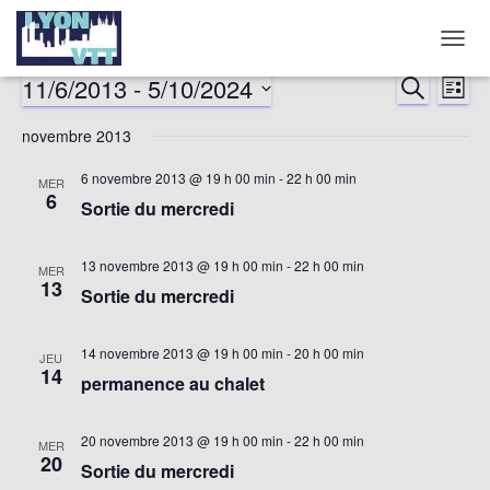
DÉPLI
LA
11/6/2013
 - 
5/10/2024
RECHERCHE
Nav
Reche
LISTE
NAVIG
Sélectionnez
de
novembre 2013
et
une
date.
vu
6 novembre 2013 @ 19 h 00 min
-
22 h 00 min
MER
naviga
6
Sortie du mercredi
év
de
13 novembre 2013 @ 19 h 00 min
-
22 h 00 min
MER
13
vues
Sortie du mercredi
Évène
14 novembre 2013 @ 19 h 00 min
-
20 h 00 min
JEU
14
permanence au chalet
20 novembre 2013 @ 19 h 00 min
-
22 h 00 min
MER
20
Sortie du mercredi